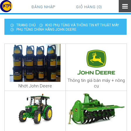
ĐĂNG NHẬP
GIỎ HÀNG (0)
TRANG CHỦ
KHO PHỤ TÙNG VÀ THÔNG TIN KỸ THUẬT MÁY
PHỤ TÙNG CHÍNH HÃNG JOHN DEERE
Thông tin giá bán máy + nông
Nhớt John Deere
cụ