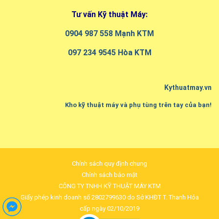
Tư vấn Kỹ thuật Máy:
0904 987 558 Mạnh KTM
097 234 9545 Hòa KTM
Kythuatmay.vn
Kho kỹ thuật máy và phụ tùng trên tay của bạn!
Chính sách quy định chung
Chính sách bảo mật
CÔNG TY TNHH KỸ THUẬT MÁY KTM
Giấy phép kinh doanh số 2802799630 do Sở KHĐT T. Thanh Hóa
cấp ngày 02/10/2019