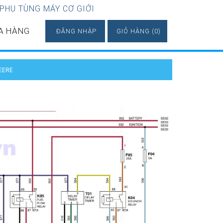
 PHỤ TÙNG MÁY CƠ GIỚI
A HÀNG
ĐĂNG NHẬP
GIỎ HÀNG (0)
EERE