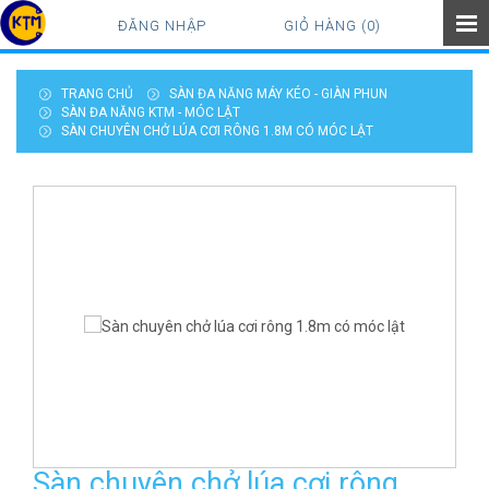
ĐĂNG NHẬP
GIỎ HÀNG (0)
TRANG CHỦ
SÀN ĐA NĂNG MÁY KÉO - GIÀN PHUN
SÀN ĐA NĂNG KTM - MÓC LẬT
SÀN CHUYÊN CHỞ LÚA CƠI RÔNG 1.8M CÓ MÓC LẬT
Sàn chuyên chở lúa cơi rông