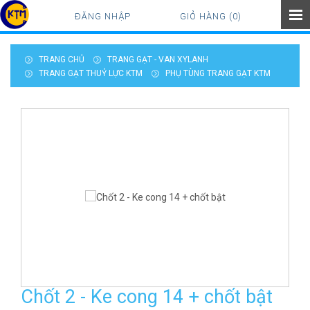
ĐĂNG NHẬP
GIỎ HÀNG (0)
TRANG CHỦ
TRANG GẠT - VAN XYLANH
TRANG GẠT THUỶ LỰC KTM
PHỤ TÙNG TRANG GẠT KTM
Chốt 2 - Ke cong 14 + chốt bật