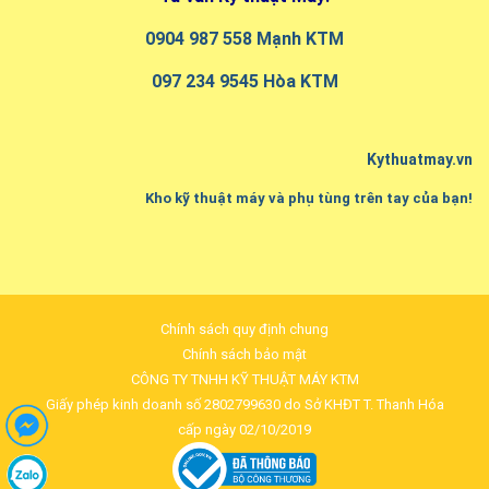
0904 987 558 Mạnh KTM
097 234 9545 Hòa KTM
Kythuatmay.vn
Kho kỹ thuật máy và phụ tùng trên tay của bạn!
Chính sách quy định chung
Chính sách bảo mật
CÔNG TY TNHH KỸ THUẬT MÁY KTM
Giấy phép kinh doanh số 2802799630 do Sở KHĐT T. Thanh Hóa
cấp ngày 02/10/2019