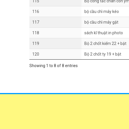
115
Bộ công tắc chân côn y
116
bộ cầu chì máy kéo
117
bộ cầu chì máy gặt
118
sách kĩ thuật in photo
119
Bộ 2 chốt kiếm 22 + bật
120
Bộ 2 chốt ty 19 + bật
Showing 1 to 8 of 8 entries