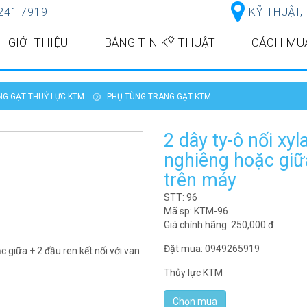
241.7919
KỸ THUẬT,
GIỚI THIỆU
BẢNG TIN KỸ THUẬT
CÁCH MU
NG GẠT THUỶ LỰC KTM
PHỤ TÙNG TRANG GẠT KTM
2 dây ty-ô nối xy
nghiêng hoặc giữa
trên máy
STT: 96
Mã sp: KTM-96
Giá chính hãng:
250,000
đ
Đặt mua: 0949265919
Thủy lực KTM