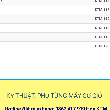
m3
KTM-115
KTM-116
KTM-117
KTM-118
KTM-119
KTM-120
KỸ THUẬT, PHỤ TÙNG MÁY CƠ GIỚI
Hotline đặt mua hàng: 0862 417 919 Hòa KTM